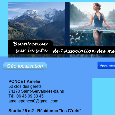
Géo localisation
Apparteme
PONCET Amélie
50 clos des gerets
74170 Saint-Gervais-les-bains
Tél. 06 46 09 33 45
amelieponcet0@gmail.com
Studio 26 m2 - Résidence "les G'rets"